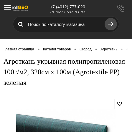
+7 (4012) 777-020
Меню
+7 (906) 238 71 72
•
•
•
•
Главная страница
Каталог товаров
Огород
Агроткань
Агр
Агроткань укрывная полипропиленовая
100г/м2, 320см х 100м (Agrotextile PP)
зеленая