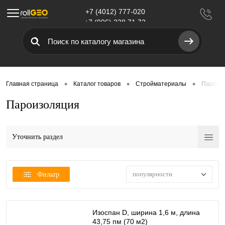
+7 (4012) 777-020
Меню
+7 (906) 238 71 72
•
•
•
Главная страница
Каталог товаров
Стройматериалы
Пароиз
Пароизоляция
Уточнить раздел
популярности
Фильтр
Изоспан D, ширина 1,6 м, длина
43,75 пм (70 м2)