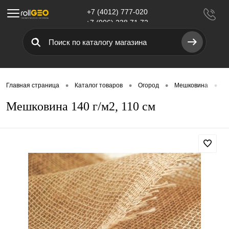
+7 (4012) 777-020
Меню
+7 (906) 238 71 72
•
•
•
•
Главная страница
Каталог товаров
Огород
Мешковина
М
Мешковина 140 г/м2, 110 см