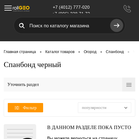
+7 (4012) 777-020
Меню
+7 (906) 238 71 72
•
•
•
•
Главная страница
Каталог товаров
Огород
Спанбонд
Че
Спанбонд черный
Уточнить раздел
популярности
Фильтр
В ДАННОМ РАЗДЕЛЕ ПОКА ПУСТО
Вы можете вернуться на
страницу