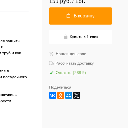
159 руб.
/ пог.
В корзину
Купить в 1 клик
для защиты
 и
 труб и как
Нашли дешевле
Рассчитать доставку
тся в
Остаток: (268.9)
и посадочного
Поделиться
ешковины,
брести