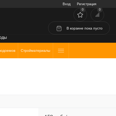
Вход
Регистрация
0
0
В корзине
пока
пусто
воды
водоемов
Стройматериалы