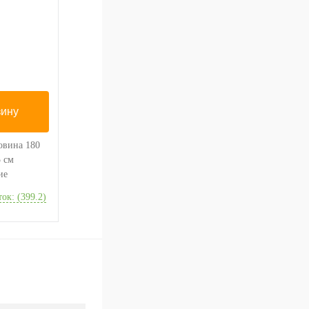
зину
ие
ок: (399.2)