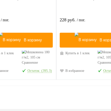
.
228 руб.
/ пог.
/ пог.
В корзину
В кор
 в 1 клик
Купить в 1 клик
Сравнение
Сравнен
анное
Остаток: (395.3)
В избранное
Остат