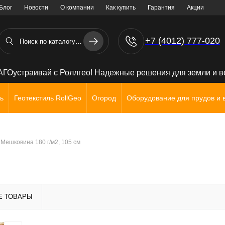
Блог
Новости
О компании
Как купить
Гарантия
Акции
+7 (4012) 777-020
+7 (906) 238 71 72
ГОустраивай с Роллгео! Надежные решения для земли и 
ь
Геотекстиль RollGeo
Огород
Оборудование для прудов и 
Мешковина 180 г/м2, 105 см
Е ТОВАРЫ