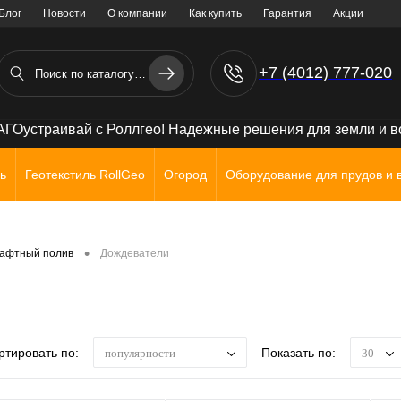
Блог
Новости
О компании
Как купить
Гарантия
Акции
+7 (4012) 777-020
+7 (906) 238 71 72
ГОустраивай с Роллгео! Надежные решения для земли и 
ь
Геотекстиль RollGeo
Огород
Оборудование для прудов и 
•
афтный полив
Дождеватели
ртировать по:
Показать по:
популярности
30