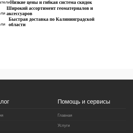
Сравнение
Низкие цены и гибкая система скидок
Широкий ассортимент геоматериалов и
В избранное
Остаток:
аксессуаров
(6)
Быстрая доставка по Калининградской
области
лог
Помощь и сервисы
ия
Главная
Услуги