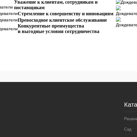
Сравнение
Сравнение
Уважение к клиентам, сотрудникам и
поставщикам
 избранное
Остаток:
В избранное
Остаток:
Стремление к совершенству и инновациям
(25)
(3)
Превосходное клиентское обслуживание
Конкурентные преимущества
и выгодные условия сотрудничества
Ката
Решен
Сад