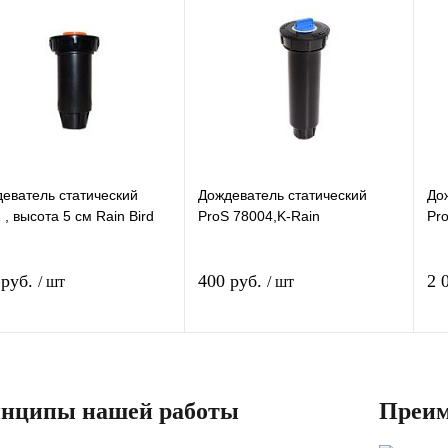
упить в 1
Купить в 1
клик
кл
Сравнение
Сравнение
 избранное
Остаток:
В избранное
Остаток:
(57)
(172)
еватель статический
Дождеватель статический
До
 , высота 5 см Rain Bird
ProS 78004,K-Rain
Pr
 руб.
400 руб.
2 
/ шт
/ шт
В корзину
В корзину
нципы нашей работы
Преим
упить в 1
Купить в 1
клик
кл