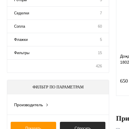
К
Седелки
7
клик
В
Сопла
60
Флажки
5
Фильтры
15
Дожд
1802
426
650
ФИЛЬТР ПО ПАРАМЕТРАМ
Производитель
США
При
К
клик
Показать
Сбросить