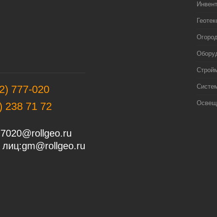
Инвен
Геотек
Огоро
Оборуд
Строй
Систе
2) 777-020
Освещ
) 238 71 72
7020@rollgeo.ru
 лиц:
gm@rollgeo.ru