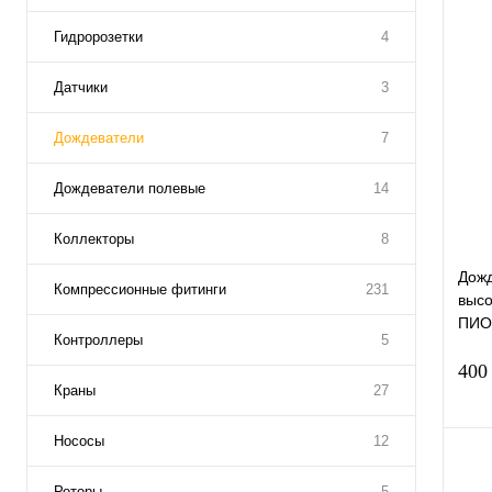
Гидророзетки
4
Датчики
3
Дождеватели
7
Дождеватели полевые
14
Коллекторы
8
Дожд
Компрессионные фитинги
231
высо
ПИО
Контроллеры
5
400
Краны
27
Нососы
12
Роторы
5