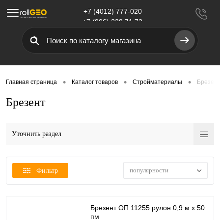
+7 (4012) 777-020
Меню
+7 (906) 238 71 72
•
•
•
Главная страница
Каталог товаров
Стройматериалы
Брезен
Брезент
Уточнить раздел
популярности
Фильтр
Брезент ОП 11255 рулон 0,9 м х 50
пм