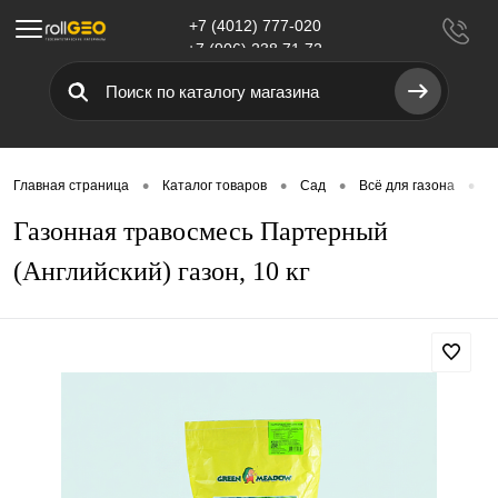
+7 (4012) 777-020
Меню
+7 (906) 238 71 72
•
•
•
•
Главная страница
Каталог товаров
Сад
Всё для газона
Г
Газонная травосмесь Партерный
(Английский) газон, 10 кг