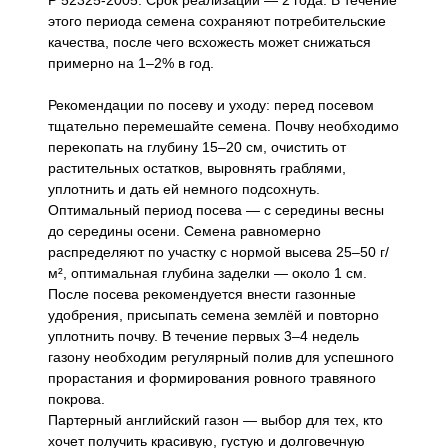
Р 52325-2005. Срок реализации — 2 года. В течение
этого периода семена сохраняют потребительские
качества, после чего всхожесть может снижаться
примерно на 1–2% в год.
Рекомендации по посеву и уходу: перед посевом
тщательно перемешайте семена. Почву необходимо
перекопать на глубину 15–20 см, очистить от
растительных остатков, выровнять граблями,
уплотнить и дать ей немного подсохнуть.
Оптимальный период посева — с середины весны
до середины осени. Семена равномерно
распределяют по участку с нормой высева 25–50 г/
м², оптимальная глубина заделки — около 1 см.
После посева рекомендуется внести газонные
удобрения, присыпать семена землёй и повторно
уплотнить почву. В течение первых 3–4 недель
газону необходим регулярный полив для успешного
прорастания и формирования ровного травяного
покрова.
Партерный английский газон — выбор для тех, кто
хочет получить красивую, густую и долговечную