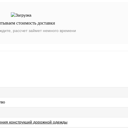
итываем стоимость доставки
ждите, рассчет займет немного времени
тво
ния конструкций дорожной одежды