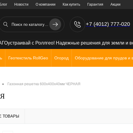
Блог
Новости
О компании
Как купить
Гарантия
Акции
+7 (4012) 777-020
+7 (906) 238 71 72
ГОустраивай с Роллгео! Надежные решения для земли и 
ь
Геотекстиль RollGeo
Огород
Оборудование для прудов и 
•
Газонная решетка 600х400х40мм ЧЕРНАЯ
АЯ
Е ТОВАРЫ