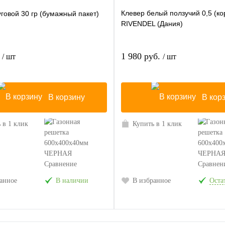
Клевер белый ползучий 0,5 (ко
говой 30 гр (бумажный пакет)
RIVENDEL (Дания)
.
1 980 руб.
/ шт
/ шт
В корзину
В кор
 в 1 клик
Купить в 1 клик
Сравнение
Сравнен
анное
В наличии
В избранное
Остат