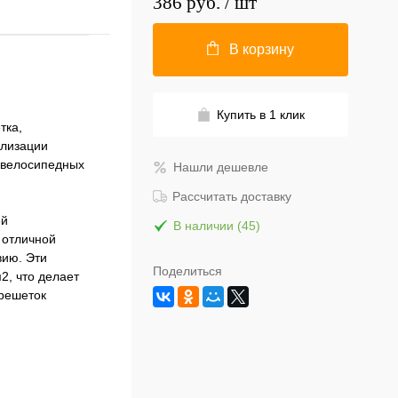
386 руб.
/ шт
В корзину
Купить в 1 клик
тка,
илизации
, велосипедных
Нашли дешевле
Рассчитать доставку
ей
В наличии (45)
 отличной
вию. Эти
Поделиться
2, что делает
 решеток