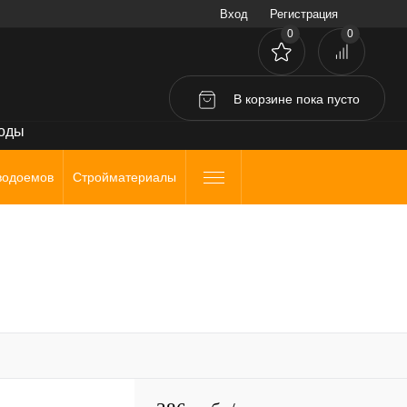
Вход
Регистрация
0
0
В корзине
пока
пусто
воды
водоемов
Стройматериалы