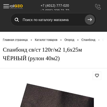
+7 (4012) 777-020
Меню
+7 (906) 238 71 72
•
•
•
•
Главная страница
Каталог товаров
Огород
Спанбонд
Сп
Спанбонд св/ст 120г/м2 1,6х25м
ЧЁРНЫЙ (рулон 40м2)