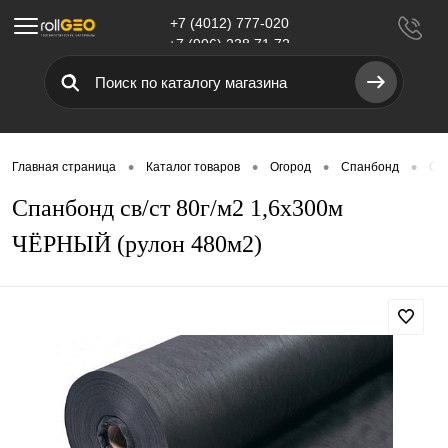
+7 (4012) 777-020
Меню
+7 (906) 238 71 72
•
•
•
•
Главная страница
Каталог товаров
Огород
Спанбонд
Сп
Спанбонд св/ст 80г/м2 1,6х300м
ЧЁРНЫЙ (рулон 480м2)