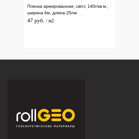
Пленка армированная, св/ст, 140г/кв.м.,
ширина 6м, длина-25пм
47 руб.
/ м2