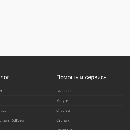
лог
Помощь и сервисы
ия
Главная
Услуги
тарь
Отзывы
стиль RollGeo
Оплата