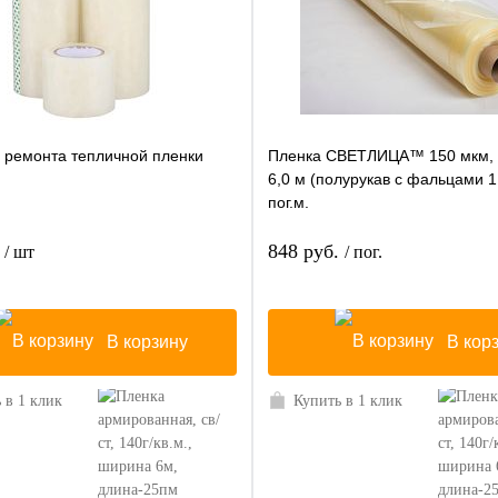
я ремонта тепличной пленки
Пленка СВЕТЛИЦА™ 150 мкм,
)
6,0 м (полурукав с фальцами 1,
пог.м.
.
848 руб.
/ шт
/ пог.
В корзину
В кор
 в 1 клик
Купить в 1 клик