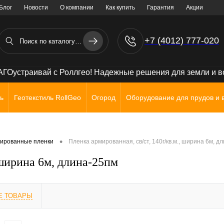
Блог
Новости
О компании
Как купить
Гарантия
Акции
+7 (4012) 777-020
+7 (906) 238 71 72
ГОустраивай с Роллгео! Надежные решения для земли и 
ь
Геотекстиль RollGeo
Огород
Оборудование для прудов и 
•
ированные пленки
Пленка армированная, св/ст, 140г/кв.м., ширина 6м, д
 ширина 6м, длина-25пм
Е ТОВАРЫ