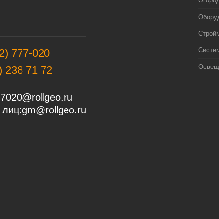
Огоро
Оборуд
Строй
Систе
2) 777-020
Освещ
) 238 71 72
7020@rollgeo.ru
 лиц:
gm@rollgeo.ru