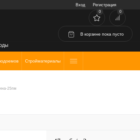
Вход
Регистрация
0
0
В корзине
пока
пусто
воды
водоемов
Стройматериалы
лина-25пм