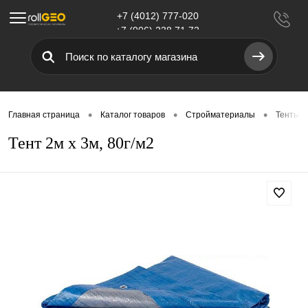
+7 (4012) 777-020
Меню
+7 (906) 238 71 72
•
•
•
Главная страница
Каталог товаров
Стройматериалы
Тенты
Тент 2м х 3м, 80г/м2