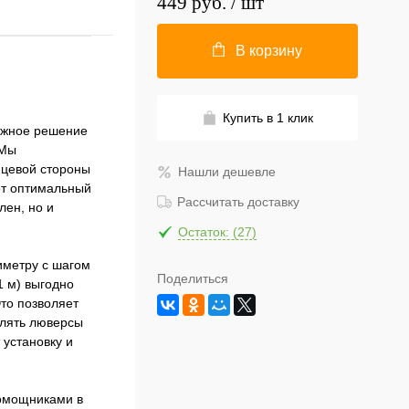
449 руб.
/ шт
В корзину
Купить в 1 клик
дежное решение
 Мы
ицевой стороны
Нашли дешевле
от оптимальный
Рассчитать доставку
лен, но и
Остаток: (27)
метру с шагом
Поделиться
1 м) выгодно
Это позволяет
влять люверсы
 установку и
омощниками в