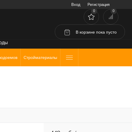
Вход
Регистрация
0
0
В корзине
пока
пусто
воды
водоемов
Стройматериалы