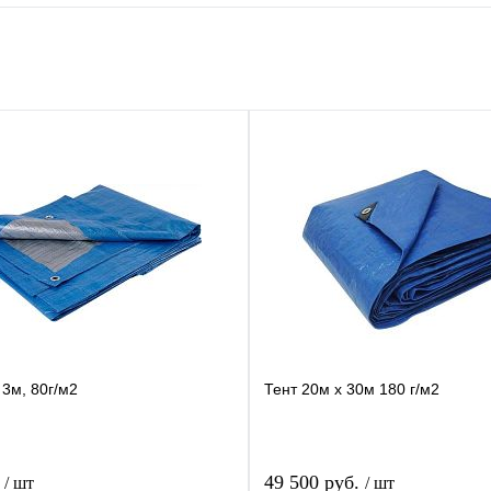
 3м, 80г/м2
Тент 20м х 30м 180 г/м2
.
49 500 руб.
/ шт
/ шт