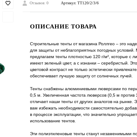
Отзывов: 0
Артикул:
ТТ120/2/3/6
ОПИСАНИЕ ТОВАРА
Строительные тенты от магазина Роллгео – это на
для защиты от неблагоприятных погодных условий.
предлагаем тенты плотностью 120 г/м², которые с л
имеют зеленый цвет, а с изнанки – серебристый. Эт
цветовой контраст не только эстетически привлекате
обеспечивает лучшую защиту от солнечных лучей.
Тенты снабжены алюминиевыми люверсами по пери
0,5 м. Увеличенная частота люверсов (0,5 м против 
отличает наши тенты от других аналогов на рынке. 
вам избежать необходимости самостоятельно доба
в процессе эксплуатации, что значительно упрощает
использование тентов.
Эти полиэтиленовые тенты станут незаменимыми п