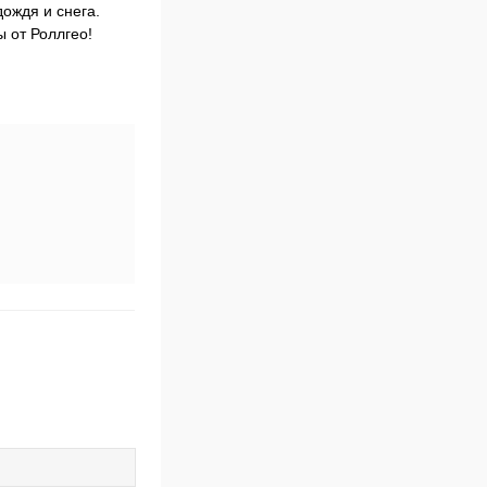
ождя и снега.
 от Роллгео!