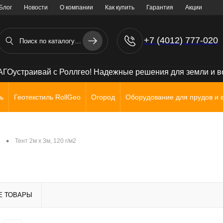
Блог
Новости
О компании
Как купить
Гарантия
Акции
+7 (4012) 777-020
+7 (906) 238 71 72
ГОустраивай с Роллгео! Надежные решения для земли и 
ь
Геотекстиль RollGeo
Огород
Оборудование для прудов и 
•
Тент 2м х 3м, 120 г/м2
Е ТОВАРЫ