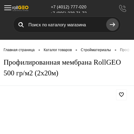
+7 (4012) 777-020
Меню
+7 (906) 238 71 72
•
•
•
Главная страница
Каталог товаров
Стройматериалы
Профил
Профилированная мембрана RollGEO
500 гр/м2 (2х20м)