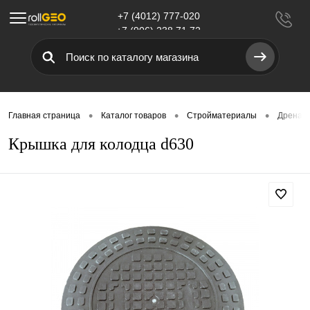
+7 (4012) 777-020
Меню
+7 (906) 238 71 72
•
•
•
Главная страница
Каталог товаров
Стройматериалы
Дренаж,
Крышка для колодца d630