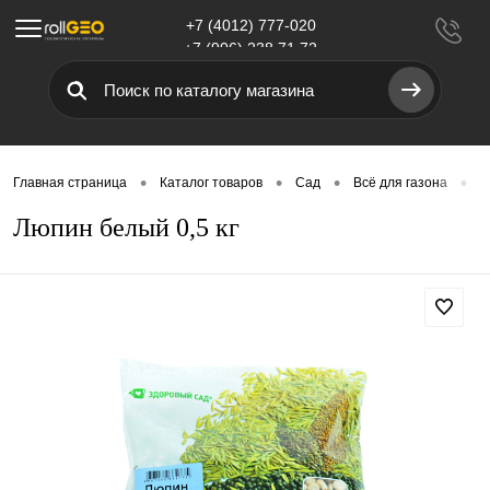
+7 (4012) 777-020
Меню
+7 (906) 238 71 72
•
•
•
•
Главная страница
Каталог товаров
Сад
Всё для газона
Г
Люпин белый 0,5 кг