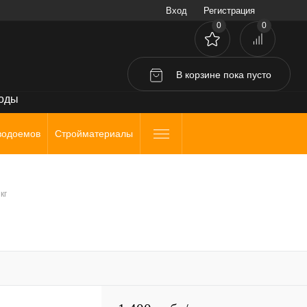
Вход
Регистрация
0
0
В корзине
пока
пусто
воды
водоемов
Стройматериалы
кг