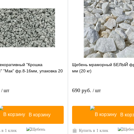
екоративный "Крошка
Щебень мраморный БЕЛЫЙ фр
" "Мак" фр.8-16мм, упаковка 20
мм (20 кг)
.
690 руб.
/ шт
/ шт
В корзину
В кор
 в 1 клик
Купить в 1 клик