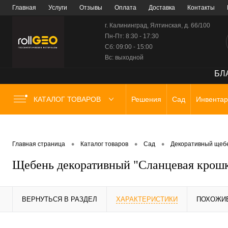
Главная
Услуги
Отзывы
Оплата
Доставка
Контакты
г. Калининград, Ялтинская, д. 66/100
Пн-Пт: 8:30 - 17:30
Сб: 09:00 - 15:00
Вс: выходной
БЛА
КАТАЛОГ ТОВАРОВ
Решения
Сад
Инвентар
•
•
•
Главная страница
Каталог товаров
Сад
Декоративный щеб
Щебень декоративный "Сланцевая крошка
ВЕРНУТЬСЯ В РАЗДЕЛ
ХАРАКТЕРИСТИКИ
ПОХОЖИ