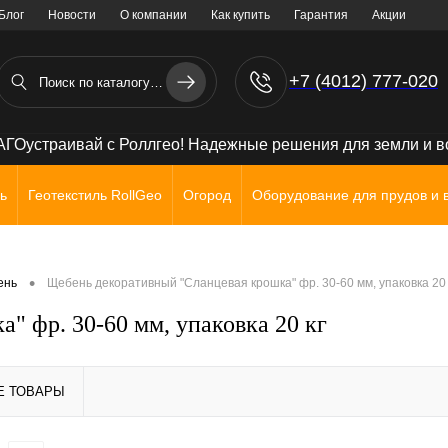
Блог
Новости
О компании
Как купить
Гарантия
Акции
+7 (4012) 777-020
+7 (906) 238 71 72
ГОустраивай с Роллгео! Надежные решения для земли и 
ь
Геотекстиль RollGeo
Огород
Оборудование для прудов и 
•
ень
Щебень декоративный "Сланцевая крошка" фр. 30-60 мм, упаковка 20 
" фр. 30-60 мм, упаковка 20 кг
Е ТОВАРЫ