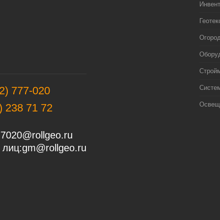
Инвен
Геотек
Огоро
Оборуд
Строй
Систе
2) 777-020
Освещ
) 238 71 72
7020@rollgeo.ru
 лиц:
gm@rollgeo.ru