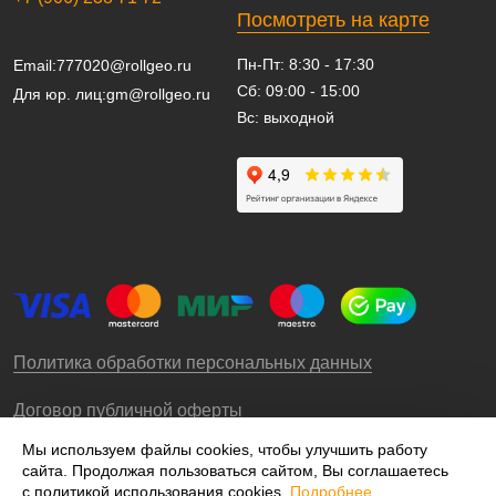
Посмотреть на карте
Пн-Пт: 8:30 - 17:30
Email:
777020@rollgeo.ru
Сб: 09:00 - 15:00
Для юр. лиц:
gm@rollgeo.ru
Вс: выходной
Политика обработки персональных данных
Договор публичной оферты
Мы используем файлы cookies, чтобы улучшить работу
сайта. Продолжая пользоваться сайтом, Вы соглашаетесь
© 2009-2026 – ООО «Роллгео»
с политикой использования cookies.
Подробнее