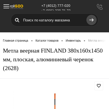
+7 (4012) 777-020
Меню
+7 (906) 238 71 72
•
•
•
Главная страница
Каталог товаров
Инвентарь
Метла веерная
Метла веерная FINLAND 380х160х1450
мм, плоская, алюминиевый черенок
(2628)