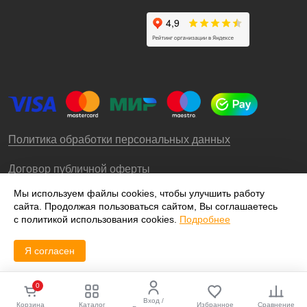
Политика обработки персональных данных
Договор публичной оферты
Мы используем файлы cookies, чтобы улучшить работу
сайта. Продолжая пользоваться сайтом, Вы соглашаетесь
© 2009-2026 – ООО «Роллгео»
с политикой использования cookies.
Подробнее
Я согласен
0
Вход /
Корзина
Каталог
Избранное
Сравнение