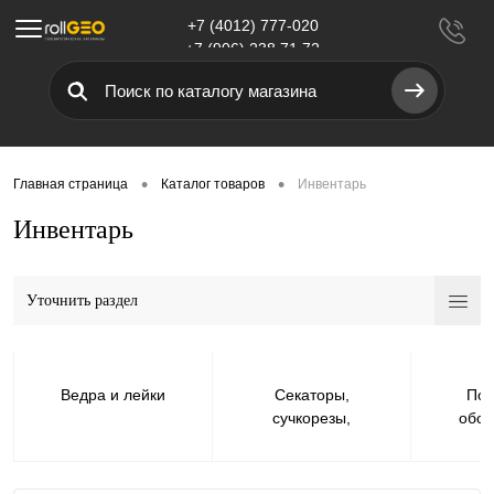
+7 (4012) 777-020
Меню
+7 (906) 238 71 72
•
•
Главная страница
Каталог товаров
Инвентарь
Инвентарь
Уточнить раздел
Ведра и лейки
Секаторы,
Пол
сучкорезы,
обор
ножницы садовые
(
быст