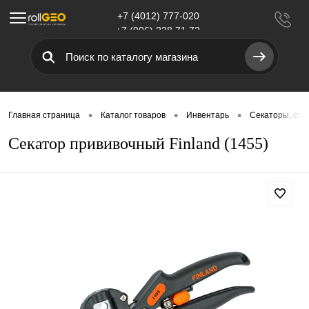
+7 (4012) 777-020
Меню
+7 (906) 238 71 72
•
•
•
Главная страница
Каталог товаров
Инвентарь
Секаторы, суч
Секатор прививочный Finland (1455)