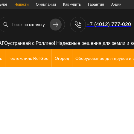
Блог
Новости
О компании
Как купить
Гарантия
Акции
+7 (4012) 777-020
+7 (906) 238 71 72
ГОустраивай с Роллгео! Надежные решения для земли и 
ь
Геотекстиль RollGeo
Огород
Оборудование для прудов и 