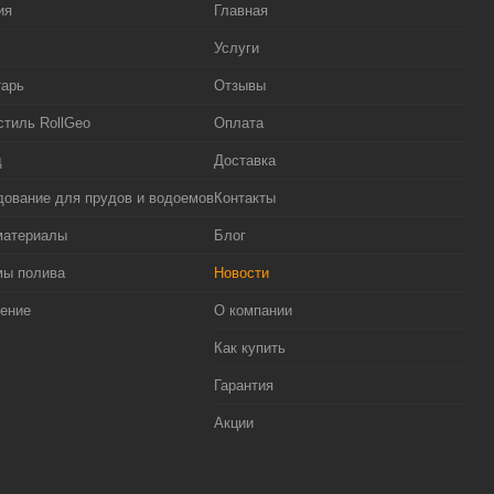
ия
Главная
Услуги
тарь
Отзывы
стиль RollGeo
Оплата
д
Доставка
ование для прудов и водоемов
Контакты
материалы
Блог
мы полива
Новости
ение
О компании
Как купить
Гарантия
Акции