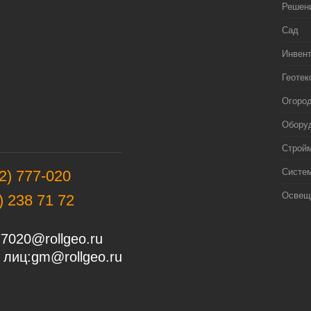
Решен
Сад
Инвен
Геотек
Огоро
Оборуд
Строй
Систе
2) 777-020
Освещ
) 238 71 72
7020@rollgeo.ru
 лиц:
gm@rollgeo.ru