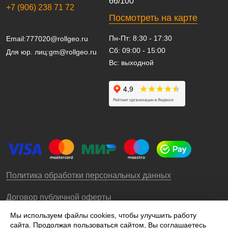
66/100
+7 (906) 238 71 72
Посмотреть на карте
Пн-Пт: 8:30 - 17:30
Email:
777020@rollgeo.ru
Сб: 09:00 - 15:00
Для юр. лиц:
gm@rollgeo.ru
Вс: выходной
Политика обработки персональных данных
Договор публичной оферты
Мы используем файлы cookies, чтобы улучшить работу
сайта. Продолжая пользоваться сайтом, Вы соглашаетесь
© 2009-2026 – ООО «Роллгео»