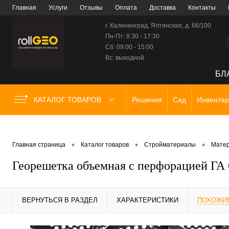
Главная
Услуги
Отзывы
Оплата
Доставка
Контакты
г. Калининград, Ялтинская, д. 66/100
Пн-Пт: 8:30 - 17:30
Сб: 09:00 - 15:00
Вс: выходной
БЛА
КАТАЛОГ ТОВАРОВ
Решения
Сад
Инвентар
•
•
•
Главная страница
Каталог товаров
Стройматериалы
Матер
Георешетка объемная с перфорацией ГА ОР
ВЕРНУТЬСЯ В РАЗДЕЛ
ХАРАКТЕРИСТИКИ
ПОХОЖИ