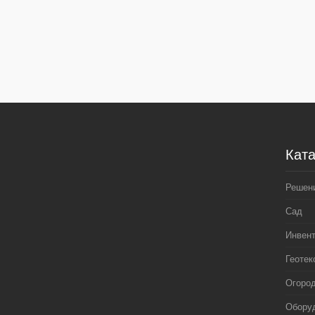
Ката
Решен
Сад
Инвен
Геотек
Огоро
Оборуд