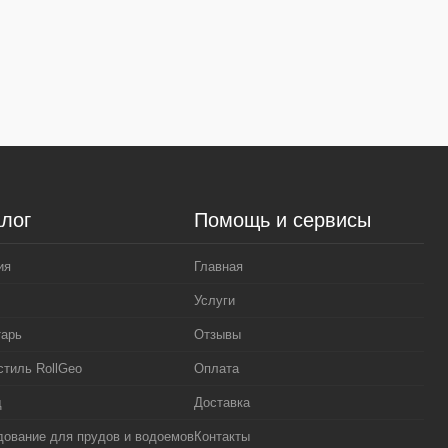
лог
Помощь и сервисы
ия
Главная
Услуги
тарь
Отзывы
стиль RollGeo
Оплата
д
Доставка
ование для прудов и водоемов
Контакты