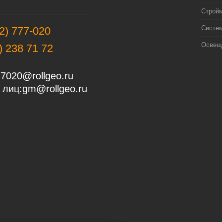
Строй
Систе
2) 777-020
Освещ
) 238 71 72
7020@rollgeo.ru
 лиц:
gm@rollgeo.ru