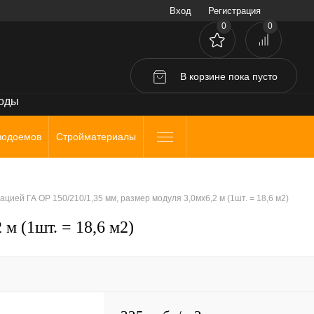
Вход
Регистрация
0
0
В корзине
пока
пусто
воды
водоемов
Стройматериалы
ией ГА ОР 150/210/1,35 мм, размер модуля 3,0мх6,2 м (1шт. = 18,6 м2)
м (1шт. = 18,6 м2)