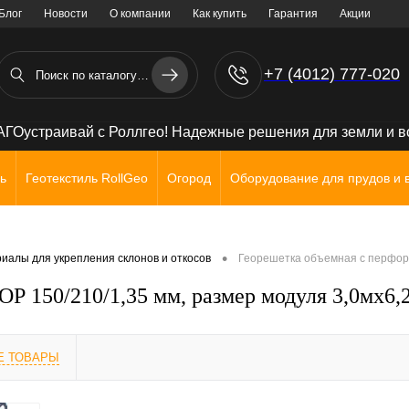
Блог
Новости
О компании
Как купить
Гарантия
Акции
+7 (4012) 777-020
+7 (906) 238 71 72
ГОустраивай с Роллгео! Надежные решения для земли и 
ь
Геотекстиль RollGeo
Огород
Оборудование для прудов и 
•
иалы для укрепления склонов и откосов
Георешетка объемная с перфорац
 150/210/1,35 мм, размер модуля 3,0мх6,2 
Е ТОВАРЫ