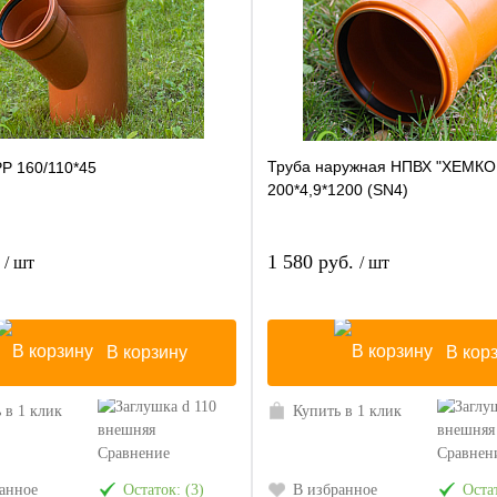
Труба наружная НПВХ "ХЕМКО
PP 160/110*45
200*4,9*1200 (SN4)
.
1 580 руб.
/ шт
/ шт
В корзину
В кор
 в 1 клик
Купить в 1 клик
Сравнение
Сравнен
анное
Остаток: (3)
В избранное
Остат