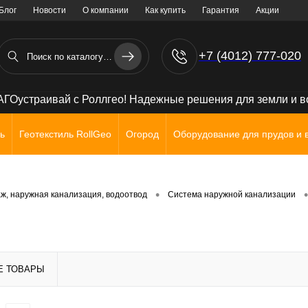
Блог
Новости
О компании
Как купить
Гарантия
Акции
+7 (4012) 777-020
+7 (906) 238 71 72
ГОустраивай с Роллгео! Надежные решения для земли и 
ь
Геотекстиль RollGeo
Огород
Оборудование для прудов и 
•
•
ж, наружная канализация, водоотвод
Система наружной канализации
Е ТОВАРЫ