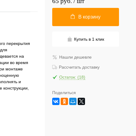
65 руб.
/ шт
В корзину
Купить в 1 клик
ого перекрытия
 для
адевается на
Нашли дешевле
ации во время
Рассчитать доставку
при монтаже
лноценную
Остаток: (18)
ыполнять и
е конструкции,
Поделиться