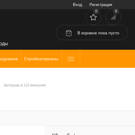
Вход
Регистрация
0
0
В корзине
пока
пусто
воды
водоемов
Стройматериалы
Заглушка d 110 внешняя