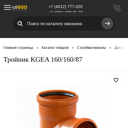
+7 (4012) 777-020
Меню
+7 (906) 238 71 72
•
•
•
Главная страница
Каталог товаров
Стройматериалы
Дренаж,
Тройник KGEA 160/160/87