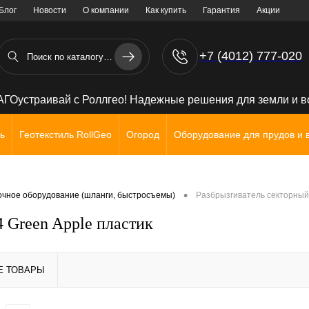
Блог
Новости
О компании
Как купить
Гарантия
Акции
+7 (4012) 777-020
+7 (906) 238 71 72
ГОустраивай с Роллгео! Надежные решения для земли и 
ь
Геотекстиль RollGeo
Огород
Оборудование для прудов и 
•
чное оборудование (шланги, быстросъемы)
Разбрызгиватель секторный
 Green Apple пластик
Е ТОВАРЫ