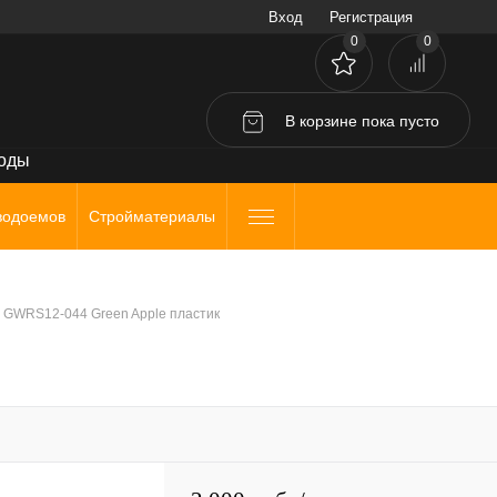
Вход
Регистрация
0
0
В корзине
пока
пусто
воды
водоемов
Стройматериалы
 GWRS12-044 Green Apple пластик