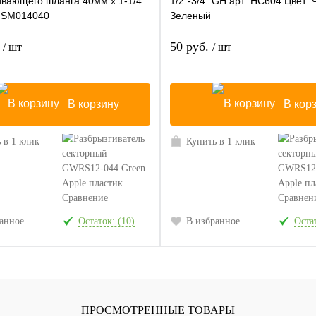
ивающего шланга 40мм х 1-1/4"
1/2"-3/4" GH арт: HC604 Цвет: 
GSM014040
Зеленый
.
50 руб.
/ шт
/ шт
В корзину
В кор
 в 1 клик
Купить в 1 клик
Сравнение
Сравнен
анное
Остаток: (10)
В избранное
Остат
ПРОСМОТРЕННЫЕ ТОВАРЫ