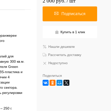
2 000 руб.
/ шт
Подписаться
Купить в 1 клик
 оранжереи
ого
Нашли дешевле
Рассчитать доставку
илий для
вную 300 кв.м.
Недоступно
ателя Green
BS-пластика и
Поделиться
ичии 4
изации
о сектора.
ь регулировки
 250 г.