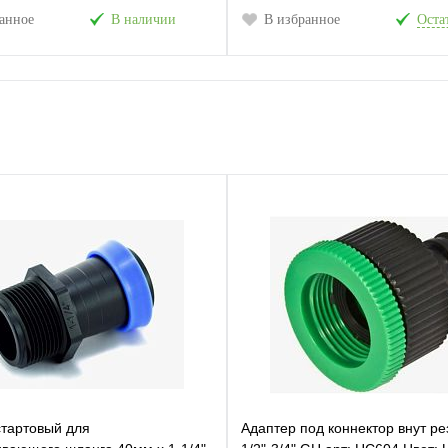
анное
В наличии
В избранное
Остат
стартовый для
Адаптер под коннектор внут ре