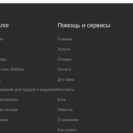
лог
Помощь и сервисы
ия
Главная
Услуги
тарь
Отзывы
стиль RollGeo
Оплата
д
Доставка
ование для прудов и водоемов
Контакты
материалы
Блог
мы полива
Новости
ение
О компании
Как купить