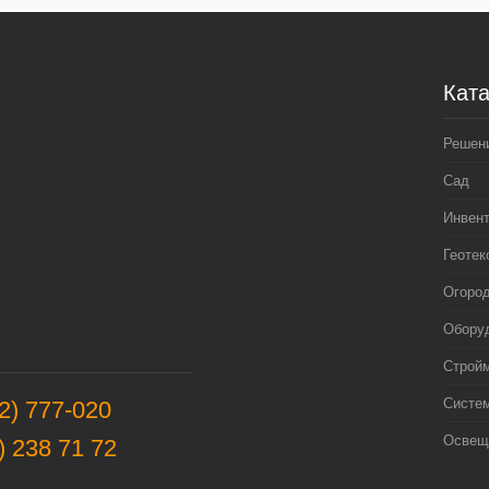
Ката
Решен
Сад
Инвен
Геотек
Огоро
Оборуд
Строй
Систе
2) 777-020
Освещ
) 238 71 72