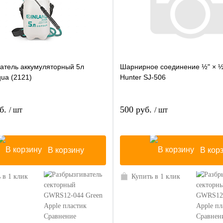
атель аккумуляторный 5л
Шарнирное соединение ½" × ½
qua (2121)
Hunter SJ-506
уб.
500 руб.
/ шт
/ шт
В корзину
В кор
 в 1 клик
Купить в 1 клик
Сравнение
Сравнен