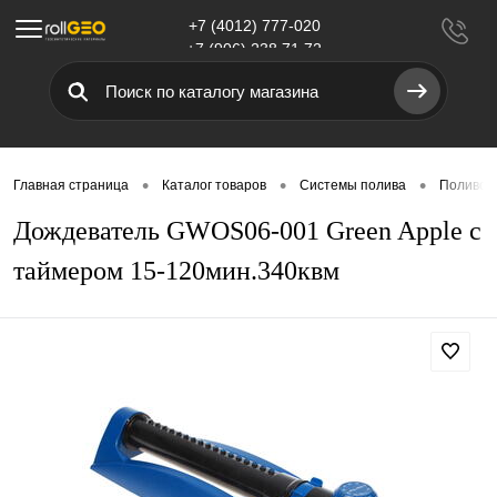
+7 (4012) 777-020
Меню
+7 (906) 238 71 72
•
•
•
Главная страница
Каталог товаров
Системы полива
Поливоч
Дождеватель GWOS06-001 Green Apple с
таймером 15-120мин.340квм