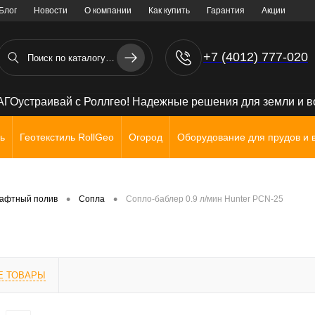
Блог
Новости
О компании
Как купить
Гарантия
Акции
+7 (4012) 777-020
+7 (906) 238 71 72
ГОустраивай с Роллгео! Надежные решения для земли и 
ь
Геотекстиль RollGeo
Огород
Оборудование для прудов и 
•
•
афтный полив
Сопла
Сопло-баблер 0.9 л/мин Hunter РСN-25
Е ТОВАРЫ