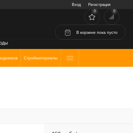
Вход
Регистрация
0
0
В корзине
пока
пусто
воды
водоемов
Стройматериалы