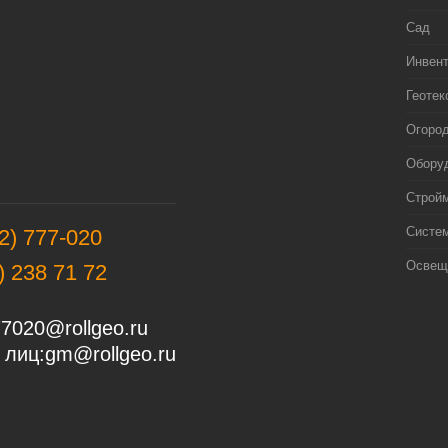
Сад
Инвен
Геотек
Огоро
Оборуд
Строй
Систе
2) 777-020
Освещ
) 238 71 72
7020@rollgeo.ru
 лиц:
gm@rollgeo.ru