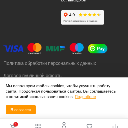
Вс: выходной
Политика обработки персональных данных
Договор публичной оферты
Мы используем файлы cookies, чтобы улучшить работу
сайта. Продолжая пользоваться сайтом, Вы соглашаетесь
© 2009-2026 – ООО «Роллгео»
с политикой использования cookies.
Подробнее
Я согласен
0