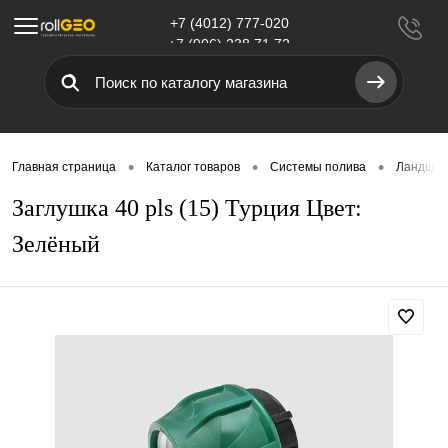
+7 (4012) 777-020
Меню
+7 (906) 238 71 72
•
•
•
Главная страница
Каталог товаров
Системы полива
Ландшаф
Заглушка 40 pls (15) Турция Цвет:
Зелёный