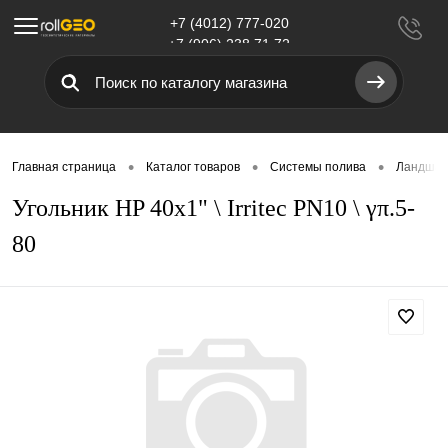
+7 (4012) 777-020
Меню
+7 (906) 238 71 72
•
•
•
Главная страница
Каталог товаров
Системы полива
Ландшаф
Угольник HP 40x1" \ Irritec PN10 \ γπ.5-
80