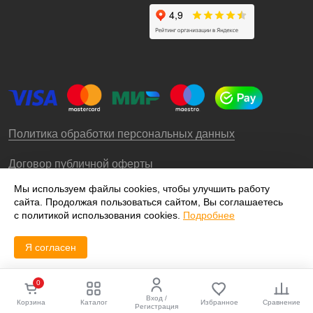
Политика обработки персональных данных
Договор публичной оферты
Мы используем файлы cookies, чтобы улучшить работу
сайта. Продолжая пользоваться сайтом, Вы соглашаетесь
© 2009-2026 – ООО «Роллгео»
с политикой использования cookies.
Подробнее
Я согласен
0
Вход /
Корзина
Каталог
Избранное
Сравнение
Регистрация