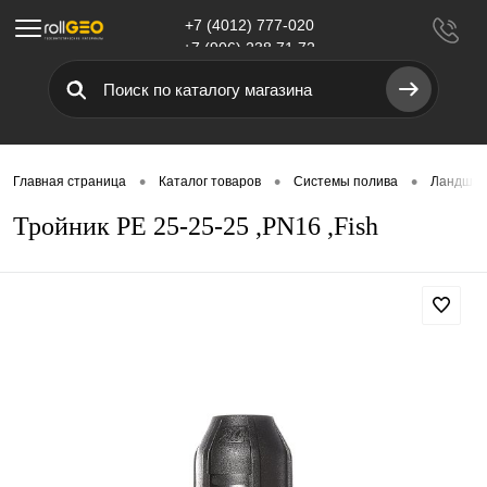
+7 (4012) 777-020
Меню
+7 (906) 238 71 72
•
•
•
Главная страница
Каталог товаров
Системы полива
Ландшаф
Тройник PE 25-25-25 ,PN16 ,Fish