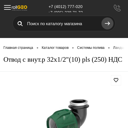
+7 (4012) 777-020
Меню
+7 (906) 238 71 72
•
•
•
Главная страница
Каталог товаров
Системы полива
Ландшаф
Отвод с внут.р 32x1/2"(10) pls (250) НДС