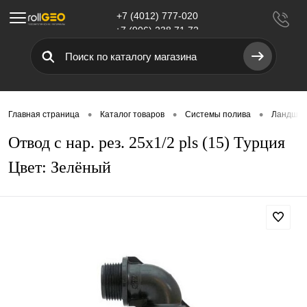
+7 (4012) 777-020
Меню
+7 (906) 238 71 72
•
•
•
Главная страница
Каталог товаров
Системы полива
Ландшаф
Отвод с нар. рез. 25х1/2 pls (15) Турция
Цвет: Зелёный