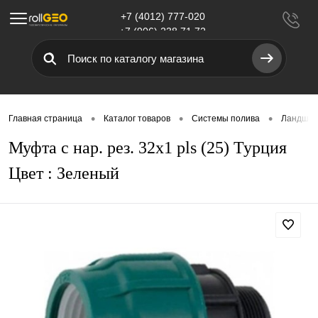
+7 (4012) 777-020
Меню
+7 (906) 238 71 72
•
•
•
Главная страница
Каталог товаров
Системы полива
Ландшаф
Муфта с нар. рез. 32х1 pls (25) Турция
Цвет : Зеленый