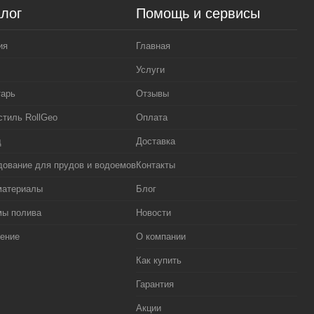
лог
Помощь и сервисы
ия
Главная
Услуги
тарь
Отзывы
стиль RollGeo
Оплата
д
Доставка
ование для прудов и водоемов
Контакты
материалы
Блог
мы полива
Новости
ение
О компании
Как купить
Гарантия
Акции