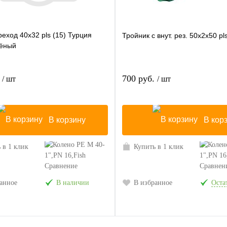
еход 40х32 pls (15) Турция
Тройник с внут. рез. 50х2х50 pl
лёный
.
700 руб.
/ шт
/ шт
В корзину
В кор
 в 1 клик
Купить в 1 клик
Сравнение
Сравнен
анное
В наличии
В избранное
Остат