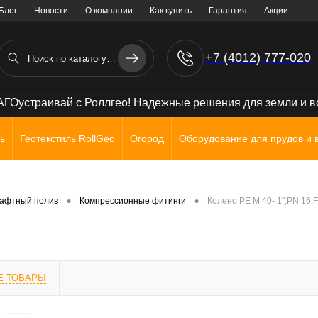
Блог
Новости
О компании
Как купить
Гарантия
Акции
+7 (4012) 777-020
+7 (906) 238 71 72
ГОустраивай с Роллгео! Надежные решения для земли и 
ь
Геотекстиль RollGeo
Огород
Оборудование для прудов и 
•
•
афтный полив
Компрессионные фитинги
Колено PE М 40- 1",PN 16,F
Е ТОВАРЫ