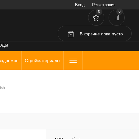
Вход
Регистрация
0
0
В корзине
пока
пусто
воды
водоемов
Стройматериалы
ish