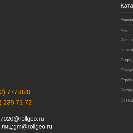
Ката
Решен
Сад
Инвен
Геотек
Огоро
Оборуд
Строй
Систе
2) 777-020
Освещ
) 238 71 72
7020@rollgeo.ru
 лиц:
gm@rollgeo.ru