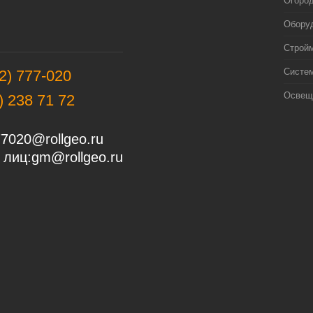
Огоро
Оборуд
Строй
Систе
2) 777-020
Освещ
) 238 71 72
7020@rollgeo.ru
 лиц:
gm@rollgeo.ru