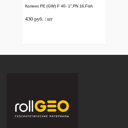
Колено PE (GW) F 40- 1",PN 16,Fish
430 руб.
/ шт