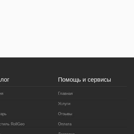
лог
Помощь и сервисы
ия
Главная
Услуги
тарь
Отзывы
стиль RollGeo
Оплата