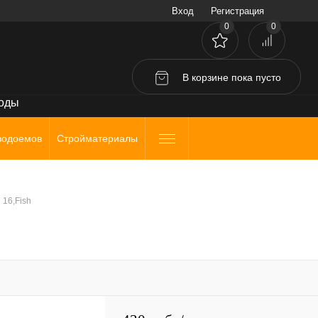
Вход
Регистрация
0
0
В корзине
пока
пусто
воды
водоемов
Стройматериалы
 16,Fish