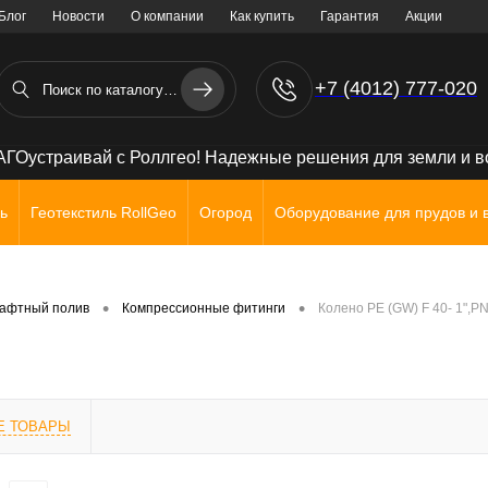
Блог
Новости
О компании
Как купить
Гарантия
Акции
+7 (4012) 777-020
+7 (906) 238 71 72
ГОустраивай с Роллгео! Надежные решения для земли и 
ь
Геотекстиль RollGeo
Огород
Оборудование для прудов и 
•
•
афтный полив
Компрессионные фитинги
Колено PE (GW) F 40- 1",PN
Е ТОВАРЫ