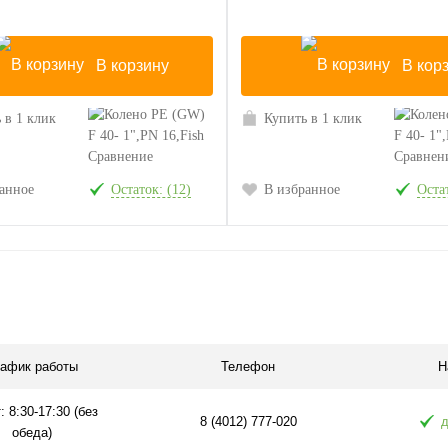
В корзину
В кор
 в 1 клик
Купить в 1 клик
Сравнение
Сравнен
анное
Остаток: (12)
В избранное
Остат
рафик работы
Телефон
Н
: 8:30-17:30 (без
8 (4012) 777-020
д
обеда)