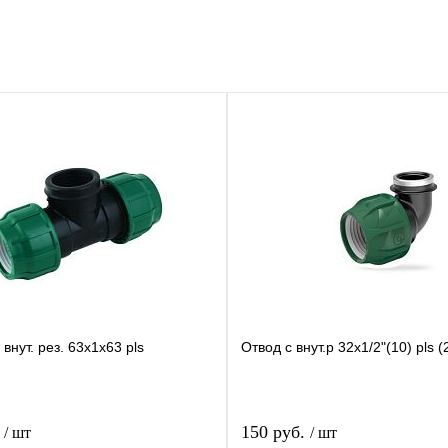
 внут. рез. 63х1х63 pls
Отвод с внут.р 32x1/2"(10) pls 
.
150 руб.
/ шт
/ шт