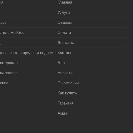
ия
Главная
Услуги
тарь
Отзывы
стиль RollGeo
Оплата
д
Доставка
ование для прудов и водоемов
Контакты
материалы
Блог
мы полива
Новости
ение
О компании
Как купить
Гарантия
Акции