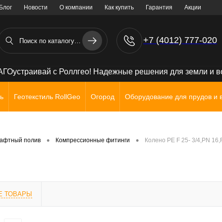
Блог
Новости
О компании
Как купить
Гарантия
Акции
+7 (4012) 777-020
+7 (906) 238 71 72
ГОустраивай с Роллгео! Надежные решения для земли и 
ь
Геотекстиль RollGeo
Огород
Оборудование для прудов и 
•
•
афтный полив
Компрессионные фитинги
Колено PE F 25- 3/4,PN 16,
Е ТОВАРЫ