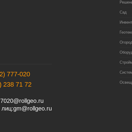
Решен
Сад
Инвен
Геотек
Огоро
Оборуд
Строй
Систе
2) 777-020
Освещ
) 238 71 72
7020@rollgeo.ru
 лиц:
gm@rollgeo.ru