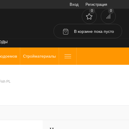
Вход
Регистрация
0
0
В корзине
пока
пусто
воды
водоемов
Стройматериалы
Fish PL