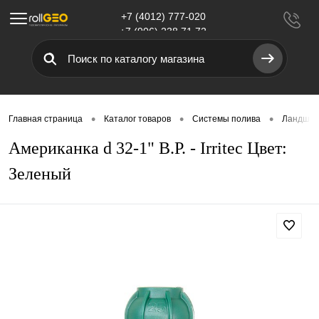
+7 (4012) 777-020
Меню
+7 (906) 238 71 72
•
•
•
Главная страница
Каталог товаров
Системы полива
Ландшаф
Американка d 32-1" В.Р. - Irritec Цвет:
Зеленый