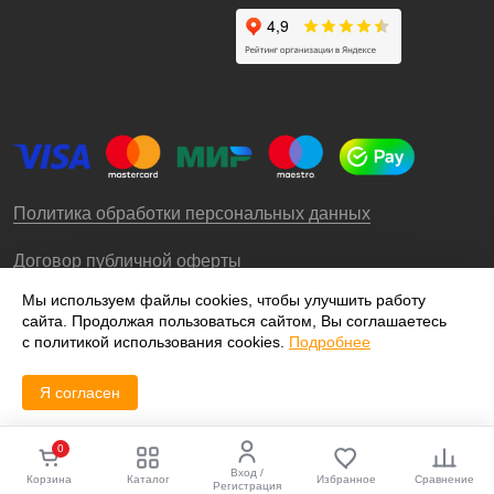
Политика обработки персональных данных
Договор публичной оферты
Мы используем файлы cookies, чтобы улучшить работу
сайта. Продолжая пользоваться сайтом, Вы соглашаетесь
© 2009-2026 – ООО «Роллгео»
с политикой использования cookies.
Подробнее
Я согласен
0
Вход /
Корзина
Каталог
Избранное
Сравнение
Регистрация