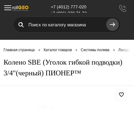
+7 (4012) 777-020
Меню
+7 (906) 238 71 72
•
•
•
Главная страница
Каталог товаров
Системы полива
Ландшаф
Колено SBE (Уголок гибкой подводки)
3/4"(черный) ПИОНЕР™