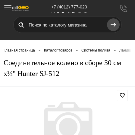
+7 (4012) 777-020
Меню
+7 (906) 238 71 72
•
•
•
Главная страница
Каталог товаров
Системы полива
Ландшаф
Соединительное колено в сборе 30 см
x½" Hunter SJ-512