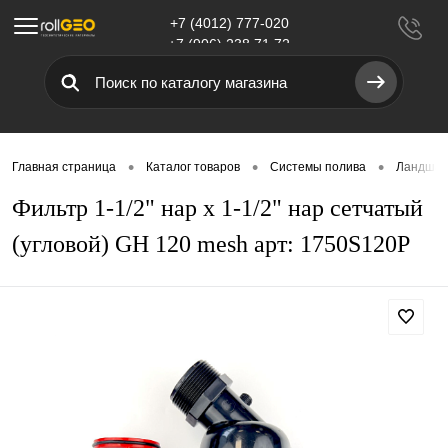
+7 (4012) 777-020
Меню
+7 (906) 238 71 72
•
•
•
Главная страница
Каталог товаров
Системы полива
Ландшаф
Фильтр 1-1/2" нар х 1-1/2" нар сетчатый
(угловой) GH 120 mesh арт: 1750S120P