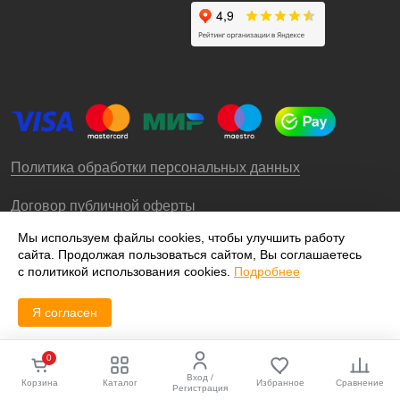
Политика обработки персональных данных
Договор публичной оферты
Мы используем файлы cookies, чтобы улучшить работу
сайта. Продолжая пользоваться сайтом, Вы соглашаетесь
© 2009-2026 – ООО «Роллгео»
с политикой использования cookies.
Подробнее
Я согласен
0
Вход /
Корзина
Каталог
Избранное
Сравнение
Регистрация