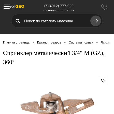
+7 (4012) 777-020
Меню
+7 (906) 238 71 72
•
•
•
Главная страница
Каталог товаров
Системы полива
Ландшаф
Спринклер металический 3/4" M (GZ),
360°