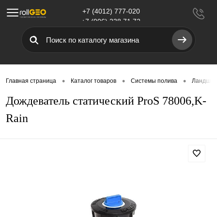
+7 (4012) 777-020
Меню
+7 (906) 238 71 72
•
•
•
Главная страница
Каталог товаров
Системы полива
Ландшаф
Дождеватель статический ProS 78006,K-
Rain