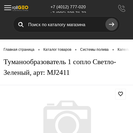
+7 (4012) 777-020
Меню
+7 (906) 238 71 72
•
•
•
Главная страница
Каталог товаров
Системы полива
Капельн
Туманообразователь 1 сопло Светло-
Зеленый, арт: MJ2411