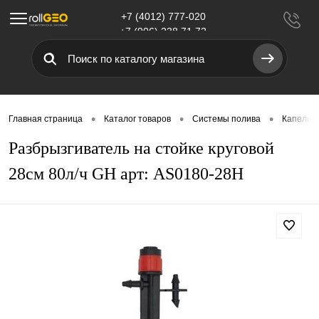
+7 (4012) 777-020
Меню
+7 (906) 238 71 72
•
•
•
Главная страница
Каталог товаров
Системы полива
Капельн
Разбрызгиватель на стойке круговой
28см 80л/ч GH арт: AS0180-28H