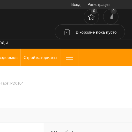
Вход
Регистрация
0
0
В корзине
пока
пусто
воды
водоемов
Стройматериалы
H арт: PD0104