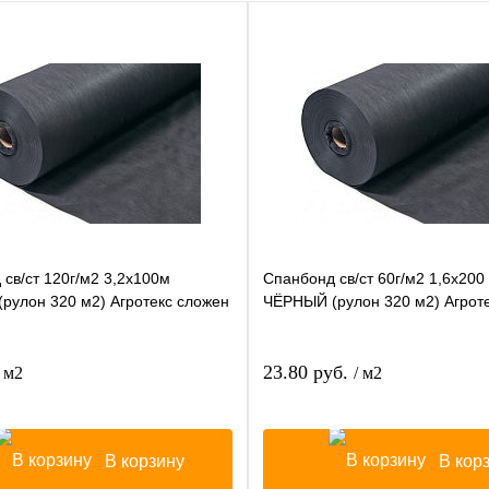
св/ст 120г/м2 3,2х100м
Спанбонд св/ст 60г/м2 1,6х200
рулон 320 м2) Агротекс сложен
ЧЁРНЫЙ (рулон 320 м2) Агрот
23.80 руб.
/ м2
/ м2
В корзину
В кор