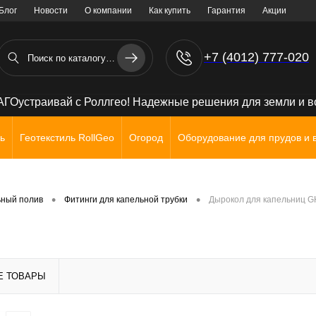
Блог
Новости
О компании
Как купить
Гарантия
Акции
+7 (4012) 777-020
+7 (906) 238 71 72
ГОустраивай с Роллгео! Надежные решения для земли и 
ь
Геотекстиль RollGeo
Огород
Оборудование для прудов и 
•
•
ьный полив
Фитинги для капельной трубки
Дырокол для капельниц G
Е ТОВАРЫ