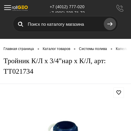
+7 (4012) 777-020
Меню
+7 (906) 238 71 72
•
•
•
Главная страница
Каталог товаров
Системы полива
Капельн
Тройник К/Л х 3/4"нар х К/Л, арт:
TT021734