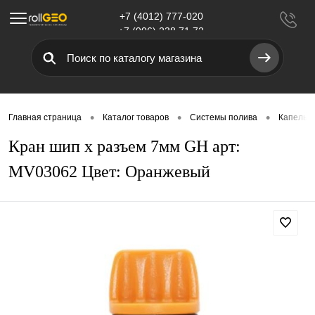
+7 (4012) 777-020
Меню
+7 (906) 238 71 72
•
•
•
Главная страница
Каталог товаров
Системы полива
Капельн
Кран шип х разъем 7мм GH арт:
MV03062 Цвет: Оранжевый